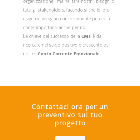
organizzazione , ma nel fare nostri i bisogni di
tutti gli stakeholders, facendo si che le loro
esigenze vengano concretamente percepite
come importanti anche per noi.
La chiave del successo della
CMT
è da
ricercare nel saldo positivo e crescente del
nostro
Conto Corrente Emozionale
.
Contattaci ora per un
preventivo sul tuo
progetto