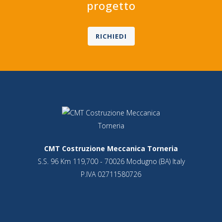
progetto
RICHIEDI
CMT Costruzione Meccanica Torneria
S.S. 96 Km 119,700 - 70026 Modugno (BA) Italy
P.IVA 02711580726