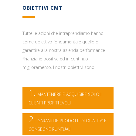
OBIETTIVI CMT
Tutte le azioni che intraprendiamo hanno
come obiettivo fondamentale quello di
garantire alla nostra azienda performance
finanziarie positive ed in continuo
miglioramento. I nostri obiettivi sono:
1.
MANTENERE E ACQUISIRE SOLO I
CLIENTI PROFITTEVOLI
2.
GARANTIRE PRODOTTI DI QUALITA’ E
CONSEGNE PUNTUALI